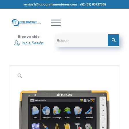
ventas1@topografíamonterrey.com | +52 (81) 83727855
Bienvenido
Inicia Sesión