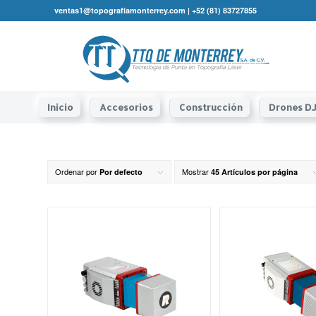
ventas1@topografíamonterrey.com | +52 (81) 83727855
Inicio
Accesorios
Construcción
Drones DJ
Ordenar por
Mostrar
Por defecto
45 Artículos por página