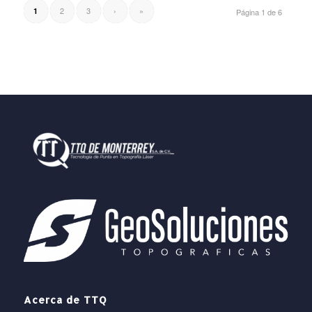
2
3
›
»
1
Página 1 de 6
Acerca de TTQ