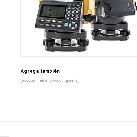
Agrega también
[woocommerce_product_upsells]