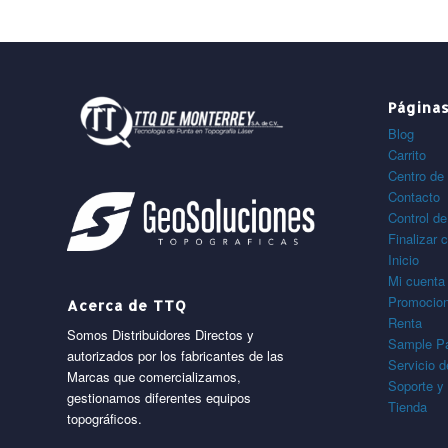
Página
Blog
Carrito
Centro de 
Contacto
Control de
Finalizar 
Inicio
Mi cuenta
Promocio
Acerca de TTQ
Renta
Somos Distribuidores Directos y
Sample P
autorizados por los fabricantes de las
Servicio 
Marcas que comercializamos,
Soporte y
gestionamos diferentes equipos
Tienda
topográficos.