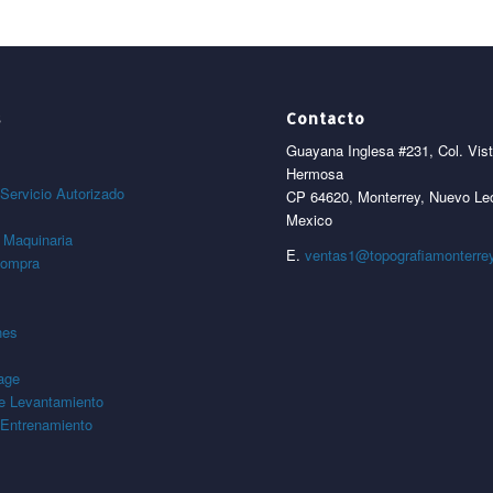
s
Contacto
Guayana Inglesa #231, Col. Vis
Hermosa
Servicio Autorizado
CP 64620, Monterrey, Nuevo Le
Mexico
 Maquinaria
E.
ventas1@topografiamonterre
compra
nes
age
de Levantamiento
 Entrenamiento