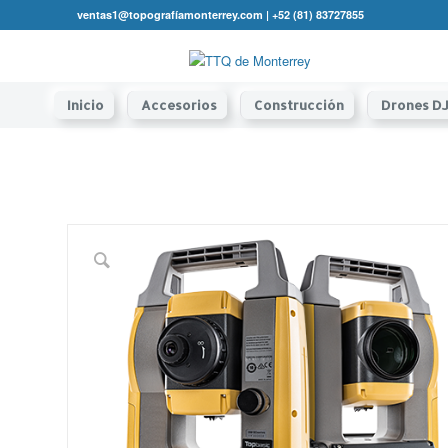
ventas1@topografíamonterrey.com | +52 (81) 83727855
Inicio
Accesorios
Construcción
Drones DJ