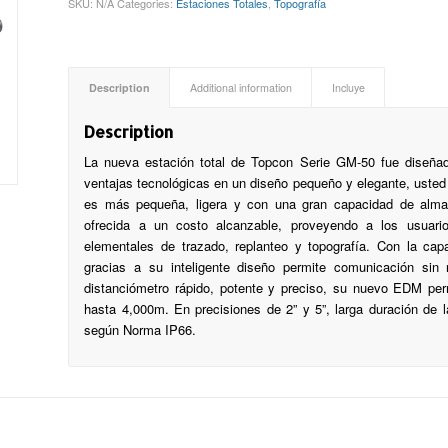
SKU:
N/A
Categories:
Estaciones Totales
,
Topografía
Description
Additional information
Incluye
Description
La nueva estación total de Topcon Serie GM-50 fue diseñad
ventajas tecnológicas en un diseño pequeño y elegante, usted
es más pequeña, ligera y con una gran capacidad de alma
ofrecida a un costo alcanzable, proveyendo a los usuario
elementales de trazado, replanteo y topografía. Con la ca
gracias a su inteligente diseño permite comunicación si
distanciómetro rápido, potente y preciso, su nuevo EDM pe
hasta 4,000m. En precisiones de 2” y 5”, larga duración de 
según Norma IP66.