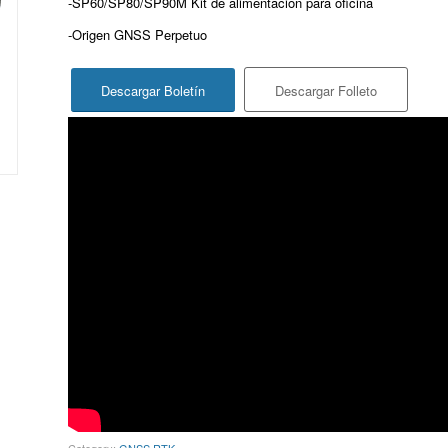
-SP60/SP80/SP90M Kit de alimentación para oficina
-Origen GNSS Perpetuo
Descargar Boletín
Descargar Folleto