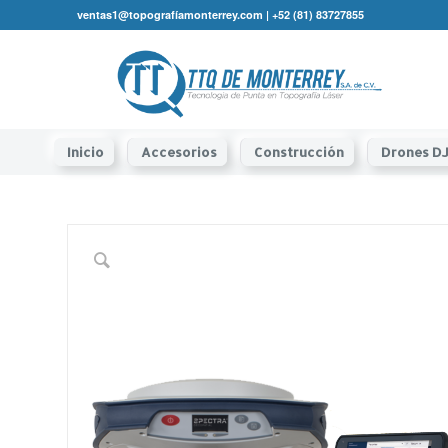
ventas1@topografíamonterrey.com | +52 (81) 83727855
Inicio
Accesorios
Construcción
Drones DJ