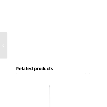
SP85 con sistema
GNSS más completo
Related products