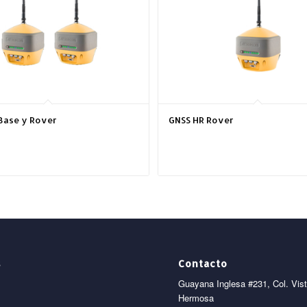
Base y Rover
GNSS HR Rover
s
Contacto
Guayana Inglesa #231, Col. Vis
Hermosa