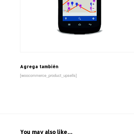
Agrega también
[woocommerce_product_upsells]
You may also like…