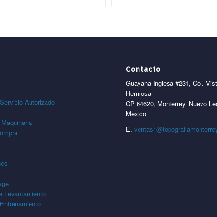
s
Contacto
Guayana Inglesa #231, Col. Vis
Hermosa
Servicio Autorizado
CP 64620, Monterrey, Nuevo Le
Mexico
 Maquinaria
E.
ventas1@topografiamonterre
compra
nes
age
de Levantamiento
 Entrenamiento