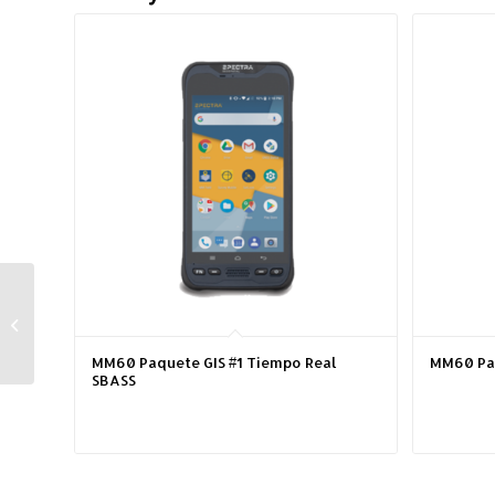
MM50 Paquete #3
Survey Mobile / WiFi
MM60 Paquete GIS #1 Tiempo Real
MM60 Paq
SBASS