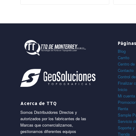
Página
Blog
Carrito
Centro de 
Contacto
Control de
Finalizar 
Inicio
Mi cuenta
Promocio
Acerca de TTQ
Renta
Somos Distribuidores Directos y
Sample P
autorizados por los fabricantes de las
Servicio 
Marcas que comercializamos,
Soporte y
gestionamos diferentes equipos
Tienda