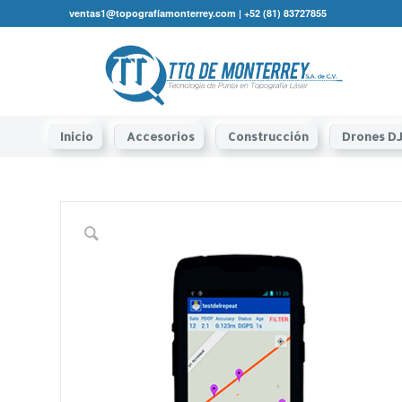
ventas1@topografíamonterrey.com | +52 (81) 83727855
Inicio
Accesorios
Construcción
Drones DJ